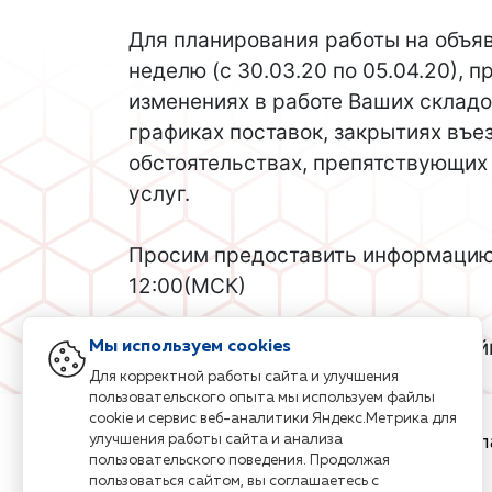
⠀
Для планирования работы на объя
неделю (с 30.03.20 по 05.04.20), 
изменениях в работе Ваших складо
графиках поставок, закрытиях въез
обстоятельствах, препятствующи
услуг.
⠀
Просим предоставить информацию 
12:00(МСК)
⠀
Надеемся на понимание и дальне
Мы используем cookies
сотрудничество!
Для корректной работы сайта и улучшения
пользовательского опыта мы используем файлы
cookie и сервис веб-аналитики Яндекс.Метрика для
ЛОГИСТИКА
НСК
улучшения работы сайта и анализа
Г
транспортная компания
пользовательского поведения. Продолжая
пользоваться сайтом, вы соглашаетесь с