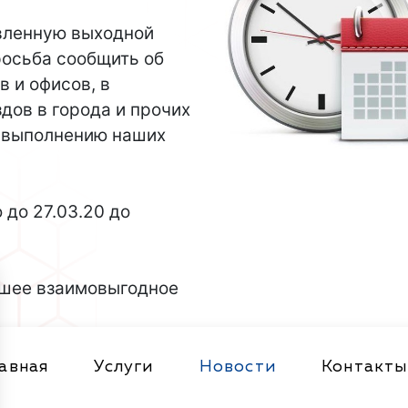
вленную выходной
просьба сообщить об
в и офисов, в
дов в города и прочих
х выполнению наших
до 27.03.20 до
йшее взаимовыгодное
лавная
Услуги
Новости
Контакты