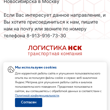
Новосибирска в Москву
Если Вас интересует данное направление, и
Вы хотите присоединиться к нам, пишите
нам на почту или звоните по номеру
телефона 8-913-916-73-30
ЛОГИСТИКА
НСК
транспортная компания
Главная
Услуги
Новости
Контакты
Мы используем cookies
Для корректной работы сайта и улучшения пользовательского
опыта мы используем файлы cookie и сервис веб-аналитики
Яндекс.Метрика для улучшения работы сайта и анализа
8 (800) 511-39-59
пользовательского поведения. Продолжая пользоваться
nskavto1@mail.ru
сайтом, вы соглашаетесь с обработкой данных в соответствии с
Заказать звонок
Политикой конфиденциальности
.
Согласен
Политика конфиденциальности
Согласие на обработку персональных данных